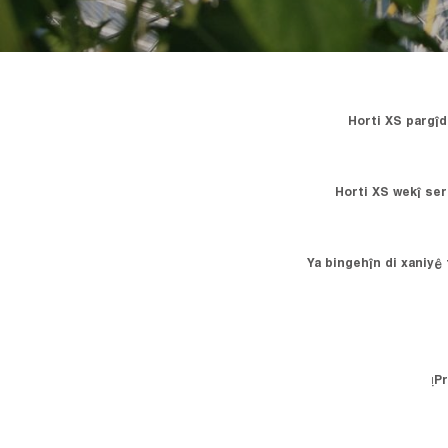
Horti XS pargîd
Horti XS wekî ser
Ya bingehîn di xaniyê 
Pr