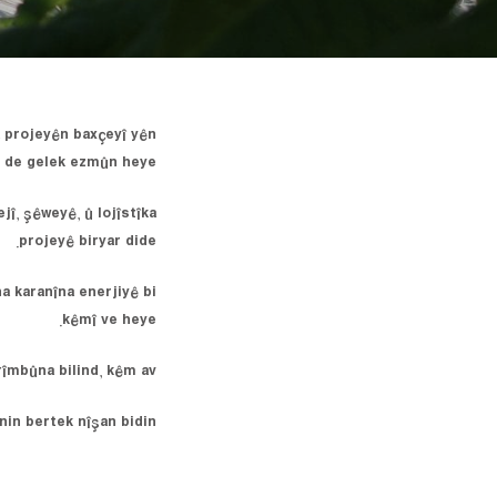
na projeyên baxçeyî yên
k de gelek ezmûn heye.
jî, şêweyê, û lojîstîka
projeyê biryar dide.
na karanîna enerjiyê bi
kêmî ve heye.
îmbûna bilind, kêm av!
in bertek nîşan bidin!