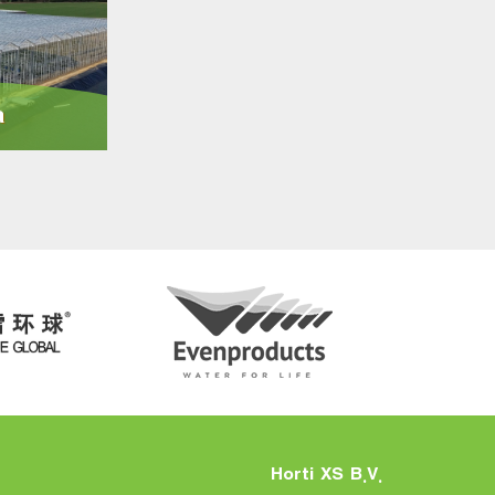
a
.Horti XS B.V