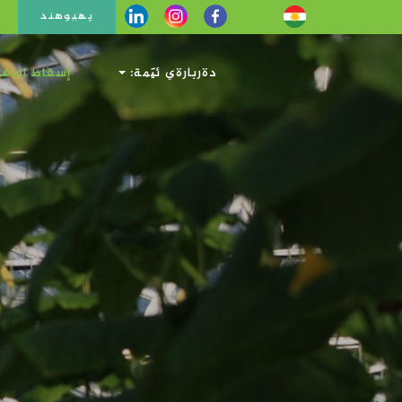
پهیوهند
دةربارةي ئيَمة:
إسقاط الدفي