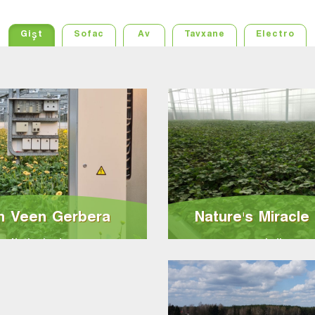
‫Gişt
Sofac
Av
Tavxane
Electro
n Veen Gerbera |
Nature's Miracle 
Netherlands
India