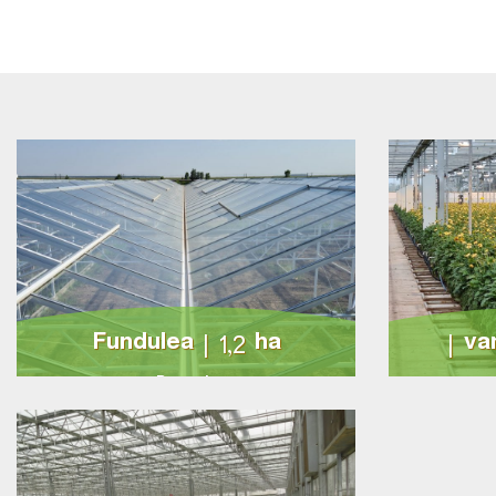
Fundulea | 1,2 ha
va
Romania