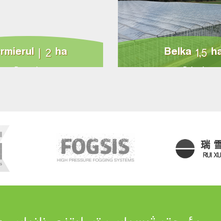
rmierul | 2 ha
Belka 1,5 h
Romania
Poland