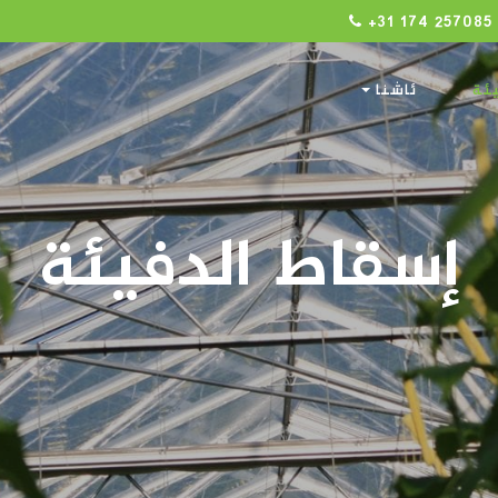
+31 174 257085
ئة
ئاشنا
إسقاط الدفيئة