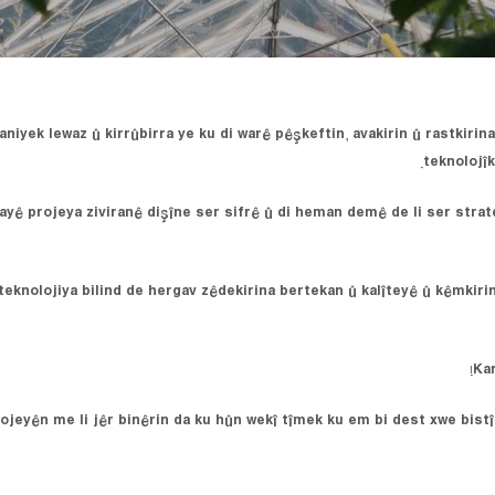
aniyek lewaz û kirrûbirra ye ku di warê pêşkeftin, avakirin û rastkiri
teknolojî
ayê projeya ziviranê dişîne ser sifrê û di heman demê de li ser strate
teknolojiya bilind de hergav zêdekirina bertekan û kalîteyê û kêmkiri
Kar
ojeyên me li jêr binêrin da ku hûn wekî tîmek ku em bi dest xwe bistîn