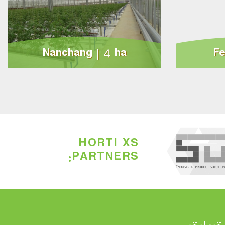
Nanchang | 4 ha
Fe
China
HORTI XS
PARTNERS: